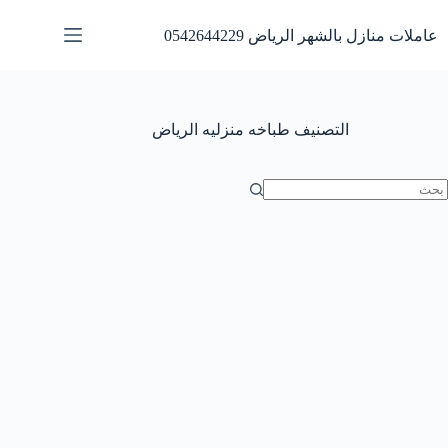
لتجاوز
لى
عاملات منازل بالشهر الرياض 0542644229
لمحتوى
التصنيف
طباخه منزليه الرياض
ا
وجد
تائج