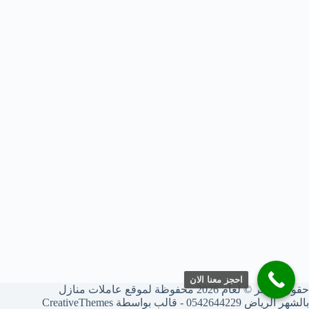
احجز معنا الان
حقوق النشر © لعام 2026 محفوظة لموقع عاملات منازل
بالشهر الرياض 0542644229 - قالب بواسطة
CreativeThemes